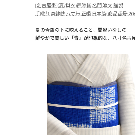
時
[名古屋帯](夏/単衣)西陣織 名門 渡文 謹製
:
手織り 真綿紗 八寸帯 正絹 日本製(商品番号:206
夏の青空の下に映えること、間違いなしの
鮮やかで美しい「青」が印象的
な、八寸名古