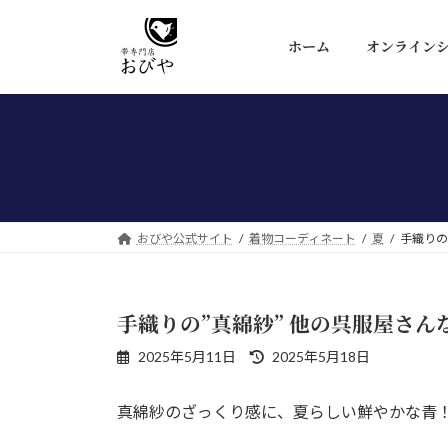
コ
ナ
ン
ビ
ホーム
オンライン
テ
ゲ
ン
ー
ツ
シ
へ
ョ
ス
ン
キ
に
ッ
移
プ
動
おびや公式サイト
着物コーディネート
夏
手織りの
手織りの”真綿紗” 他の呉服屋さん
最
2025年5月11日
2025年5月18日
終
更
真綿紗のざっくり感に、夏らしい鮮やかな青
新
日