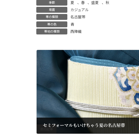
夏
、
春
、
盛夏
、
秋
季節
カジュアル
場面
名古屋帯
帯の種類
青
帯の色
西陣織
帯地の種類
セミフォーマルもいけちゃう夏の名古屋帯
前の記事
2025年5月11日