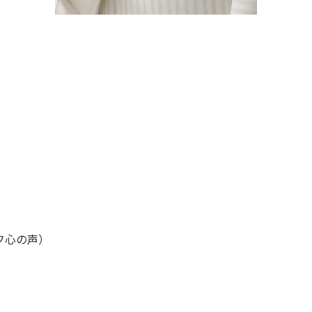
フ心の声）