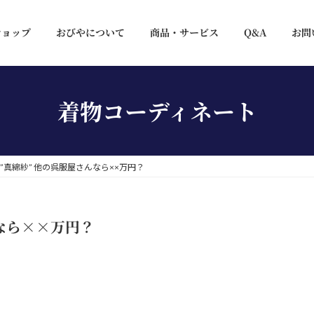
ショップ
おびやについて
商品・サービス
Q&A
お問
着物コーディネート
”真綿紗” 他の呉服屋さんなら××万円？
なら××万円？
！