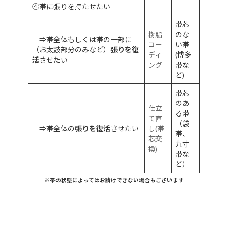
④帯に張りを持たせたい
帯芯
樹脂
のな
⇒帯全体もしくは帯の一部に
コー
い帯
（お太鼓部分のみなど）
張りを復
ディ
(博多
活
させたい
ング
帯な
ど)
帯芯
のあ
仕立
る帯
て直
（袋
⇒帯全体の
張りを復活
させたい
し(帯
帯、
芯交
九寸
換)
帯な
ど）
※帯の状態によってはお請けできない場合もございます