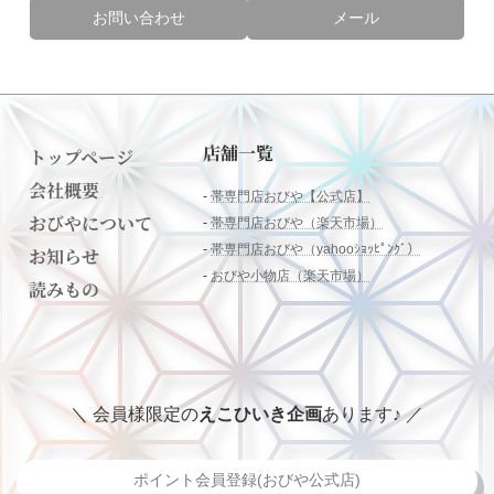
お問い合わせ
メール
店舗一覧
トップページ
会社概要
-
帯専門店おびや【公式店】
おびやについて
-
帯専門店おびや（楽天市場）
-
帯専門店おびや（yahooｼｮｯﾋﾟﾝｸﾞ）
お知らせ
-
おびや小物店（楽天市場）
読みもの
＼ 会員様限定の
えこひいき企画
あります♪ ／
ポイント会員登録(おびや公式店)