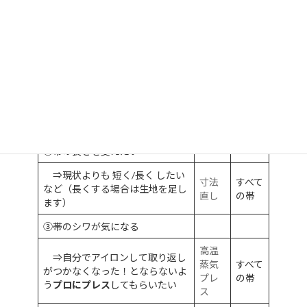
望の方は先ずはご相談ください。
帯芯
のあ
仕立
る帯
⇒帯芯がカビていたり張りがま
て直
（袋
ったく無いなど
著しく状態が悪い
し(帯
帯、
ものを回復させたい
芯交
九寸
換)
帯な
ど）
②帯の長さを変えたい
⇒現状よりも 短く/長く したい
寸法
すべて
など（長くする場合は生地を足し
直し
の帯
ます）
③帯のシワが気になる
高温
⇒自分でアイロンして取り返し
蒸気
すべて
がつかなくなった！とならないよ
プレ
の帯
う
プロにプレス
してもらいたい
ス