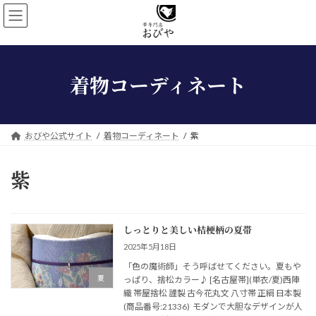
コ
ナ
ン
ビ
テ
ゲ
ン
ー
ツ
シ
着物コーディネート
へ
ョ
ス
ン
キ
に
ッ
移
プ
動
おびや公式サイト
着物コーディネート
紫
紫
しっとりと美しい桔梗柄の夏帯
2025年5月18日
「色の魔術師」そう呼ばせてください。夏もや
夏
っぱり、捨松カラー♪ [名古屋帯](単衣/夏)西陣
織 帯屋捨松 謹製 古今花丸文 八寸帯 正絹 日本製
(商品番号:21336) モダンで大胆なデザインが人