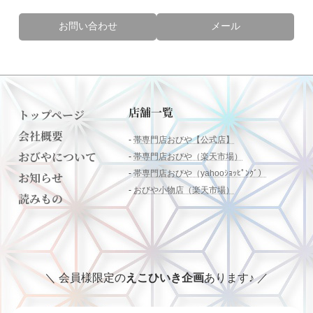
お問い合わせ
メール
店舗一覧
トップページ
会社概要
-
帯専門店おびや【公式店】
おびやについて
-
帯専門店おびや（楽天市場）
-
帯専門店おびや（yahooｼｮｯﾋﾟﾝｸﾞ）
お知らせ
-
おびや小物店（楽天市場）
読みもの
＼ 会員様限定の
えこひいき企画
あります♪ ／