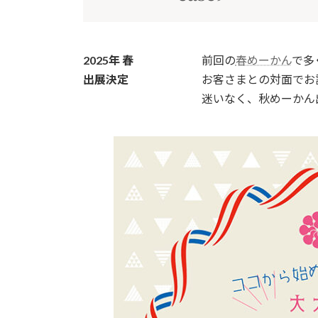
時
:
2025年
春
前回の
春めーかん
で多
出展決定
お客さまとの対面でお
迷いなく、秋めーかん