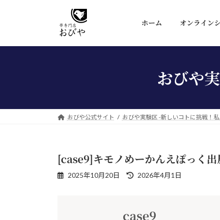
コ
ナ
ン
ビ
ホーム
オンライン
テ
ゲ
ン
ー
ツ
シ
へ
ョ
おびや実
ス
ン
キ
に
ッ
移
プ
動
おびや公式サイト
おびや実験区 -新しいコトに挑戦！私
[case9]キモノめーかんえぽっく出
最
2025年10月20日
2026年4月1日
終
更
新
case9
日