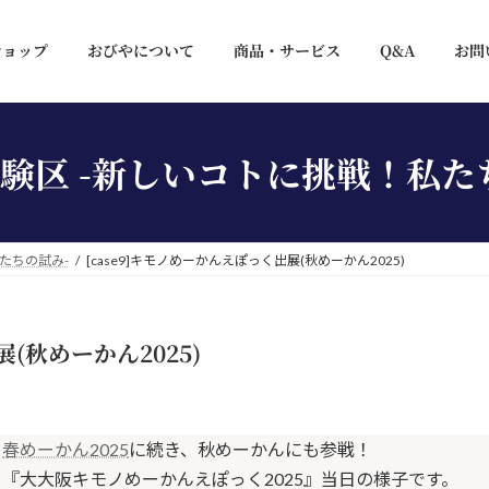
ショップ
おびやについて
商品・サービス
Q&A
お問
験区 -新しいコトに挑戦！私た
たちの試み-
[case9]キモノめーかんえぽっく出展(秋めーかん2025)
展(秋めーかん2025)
春めーかん2025
に続き、秋めーかんにも参戦！
『大大阪キモノめーかんえぽっく2025』当日の様子です。