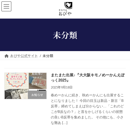
コ
ナ
ン
ビ
テ
ゲ
ン
ー
ツ
シ
未分類
へ
ョ
ス
ン
キ
に
ッ
移
プ
動
おびや公式サイト
未分類
またまた出展♪『大大阪キモノめーかんえぽ
っく2025』
2025年9月18日
春めーかんに続き、秋めーかんにも出展するこ
お知らせ
とになりました！ 今回の目玉は新品・新古「B
反帯」締めてしまえば分からない…「これのど
こがB反なの？」と首をかしげるくらいの状態
の良いB反帯を集めました。 その他にも、小さ
な難あ […]