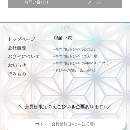
お問い合わせ
メール
店舗一覧
トップページ
会社概要
-
帯専門店おびや【公式店】
おびやについて
-
帯専門店おびや（楽天市場）
-
帯専門店おびや（yahooｼｮｯﾋﾟﾝｸﾞ）
お知らせ
-
おびや小物店（楽天市場）
読みもの
＼ 会員様限定の
えこひいき企画
あります♪ ／
ポイント会員登録(おびや公式店)