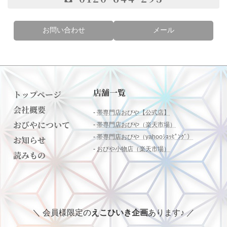
お問い合わせ
メール
店舗一覧
トップページ
会社概要
-
帯専門店おびや【公式店】
おびやについて
-
帯専門店おびや（楽天市場）
-
帯専門店おびや（yahooｼｮｯﾋﾟﾝｸﾞ）
お知らせ
-
おびや小物店（楽天市場）
読みもの
＼ 会員様限定の
えこひいき企画
あります♪ ／