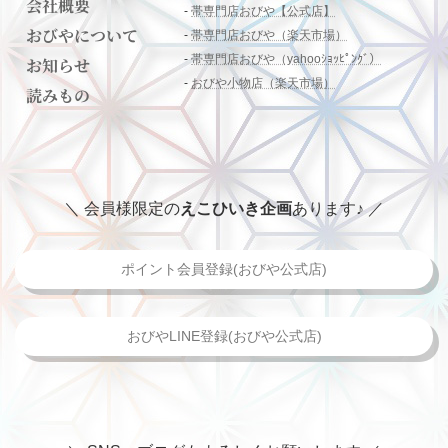
会社概要
-
帯専門店おびや【公式店】
おびやについて
-
帯専門店おびや（楽天市場）
-
帯専門店おびや（yahooｼｮｯﾋﾟﾝｸﾞ）
お知らせ
-
おびや小物店（楽天市場）
読みもの
＼ 会員様限定の
えこひいき企画
あります♪ ／
ポイント会員登録(おびや公式店)
おびやLINE登録(おびや公式店)